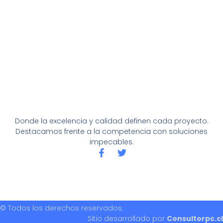
Donde la excelencia y calidad definen cada proyecto.
Destacamos frente a la competencia con soluciones
impecables.
F
T
a
w
c
i
e
t
b
t
o
e
o
r
© Todos los derechos reservados.
k
Sitio desarrollado por
Consultorpc.cl
-