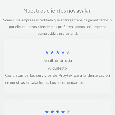
Nuestros clientes nos avalan
Somos una empresa acreditada que entrega trabajos garantizados, y
por ello, nuestros clientes nos prefieren, somos una empresa
compretida y profesional.
V
★
★
★
★
★
Jenniffer Urrutia
a
Arquitecto
l
Contratamos los servicios de Proytek para la demarcación
o
en nuestras instalaciones. Los recomendamos
r
a
d
V
★
★
★
★
★
o