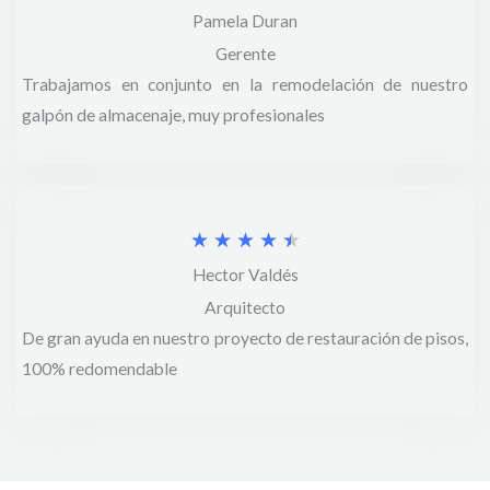
Pamela Duran
a
c
Gerente
l
o
Trabajamos en conjunto en la remodelación de nuestro
o
n
galpón de almacenaje, muy profesionales
r
4
a
.
d
5
V
★
★
★
★
★
o
d
Hector Valdés
a
c
e
Arquitecto
l
o
De gran ayuda en nuestro proyecto de restauración de pisos,
5
o
n
100% redomendable
r
4
a
d
d
e