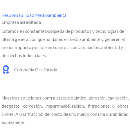
o
5
c
Responsabilidad Medioambiental
Empresa acreditada
o
Estamos en constante búsqueda de productos y tecnologías de
n
última generación que no dañen el medio ambiente y generen el
4
menor impacto posible en cuanto a contaminación ambiental y
.
deshechos industriales.
5
Compañia Certificada
d
e
5
Nuestras soluciones contra ataque químico, abrasión, cavitación,
desgaste, corrosión, impermeabilizacion, filtraciones u obras
civiles. A una fracción del costo de uno nuevo con una durabilidad
equivalente.